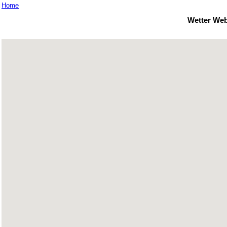
Home
Wetter Web