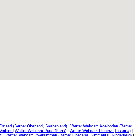
staad (Berner Oberland, Saanenland)
|
Wetter Webcam Adelboden (Berner
Verbier
|
Wetter Webcam Paris (Paris)
|
Wetter Webcam Florenz (Toskana)
|
t)
|
Wetter Webcam Zweisimmen (Berner Oberland, Simmental, Rinderberg)
|