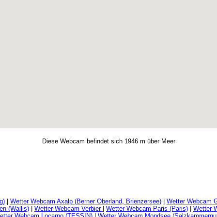
Diese Webcam befindet sich 1946 m über Meer
g)
|
Wetter Webcam Axalp (Berner Oberland, Brienzersee)
|
Wetter Webcam Gs
n (Wallis)
|
Wetter Webcam Verbier
|
Wetter Webcam Paris (Paris)
|
Wetter 
etter Webcam Locarno (TESSIN)
|
Wetter Webcam Mondsee (Salzkammergu