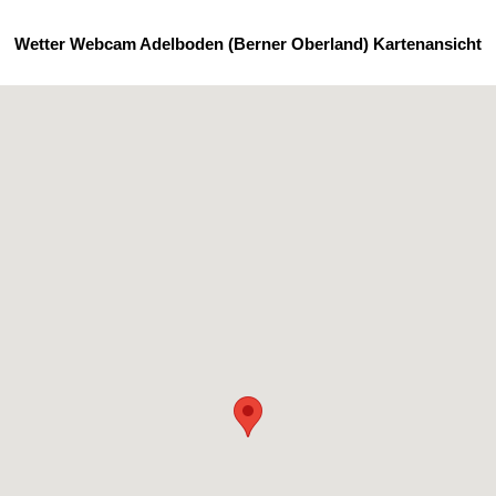
Wetter Webcam Adelboden (Berner Oberland) Kartenansicht