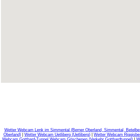
Wetter Webcam Lenk im Simmental (Berner Oberland, Simmental, Betelbe
Oberland)
|
Wetter Webcam Uetliberg (Uetliberg)
|
Wetter Webcam Riggisberg
Webcam Gotthard-Tunnel Webcam Göschenen (Verkehr Gotthardtunnel)
|
W