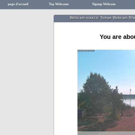
page d'accueil
Top Webcams
Signup Webcam
Webcam-source: Temps Webcam Rh
You are abo