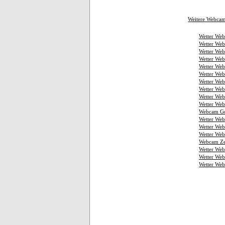
Weitere Webca
Wetter Web
Wetter Web
Wetter Web
Wetter Web
Wetter Web
Wetter Web
Wetter Web
Wetter Web
Wetter Web
Wetter Web
Webcam Go
Wetter We
Wetter We
Wetter Web
Webcam Ze
Wetter We
Wetter Web
Wetter We