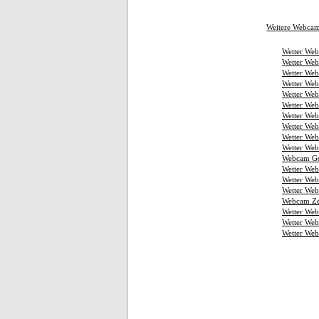
Weitere Webca
Wetter Web
Wetter Web
Wetter Web
Wetter Web
Wetter Web
Wetter Web
Wetter Web
Wetter Web
Wetter Web
Wetter Web
Webcam Go
Wetter We
Wetter We
Wetter Web
Webcam Ze
Wetter We
Wetter Web
Wetter We