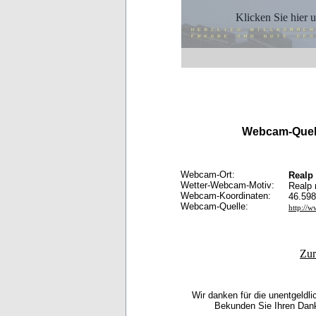
Klicken Sie hier
Webcam-Quell
Webcam-Ort:
Realp
Wetter-Webcam-Motiv:
Realp
Webcam-Koordinaten:
46.598
Webcam-Quelle:
http://w
Zur
Wir danken für die unentgeldl
Bekunden Sie Ihren Dank