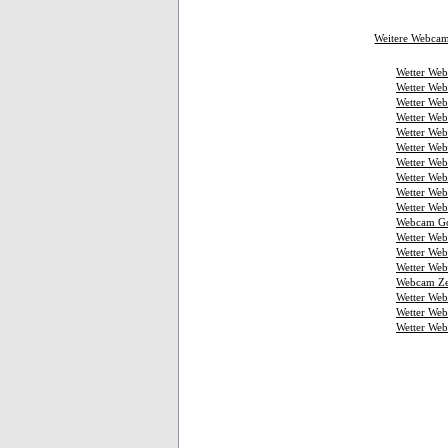
Weitere Webca
Wetter Web
Wetter Web
Wetter Web
Wetter Web
Wetter Web
Wetter Web
Wetter Web
Wetter Web
Wetter Web
Wetter Web
Webcam Go
Wetter We
Wetter We
Wetter Web
Webcam Ze
Wetter We
Wetter Web
Wetter We