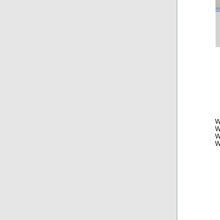
W
W
W
W