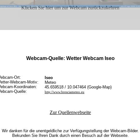
Klicken Sie hier um zur Webcam zurückzukehren
Webcam-Quelle: Wetter Webcam Iseo
ebcam-Ort:
Iseo
etter-Webcam-Motiv:
Meteo
ebcam-Koordinaten:
45.659518 / 10.047464 (Google-Map)
ebcam-Quelle:
http://www.bresciameteo.eu
Zur Quellenwebseite
Wir danken für die unentgeldliche zur Verfügungstellung der Webcam-Bilder.
Bekunden Sie Ihren Dank durch einen Besuch auf der Webseite.