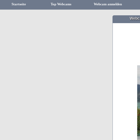
Startseite
Top Webcams
Webcam anmelden
Webca