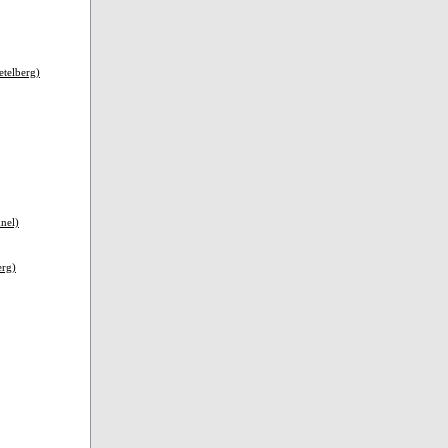
telberg)
nel)
erg)