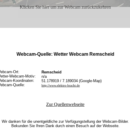
Klicken Sie hier um zur Webcam zurückzukehren
Webcam-Quelle: Wetter Webcam Remscheid
ebcam-Ort:
Remscheid
etter-Webcam-Motiv:
n/a
ebcam-Koordinaten:
51.178919 / 7.189034 (Google-Map)
ebcam-Quelle:
http://www.elektro-bracht.de
Zur Quellenwebseite
Wir danken für die unentgeldliche zur Verfügungstellung der Webcam-Bilder.
Bekunden Sie Ihren Dank durch einen Besuch auf der Webseite.