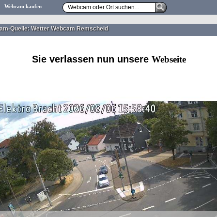
Webcam kaufen
am-Quelle: Wetter Webcam Remscheid
Sie verlassen nun unsere
Webseite