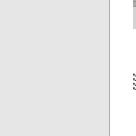
W
W
W
W