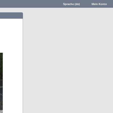
Sprache (de)
Mein Konto