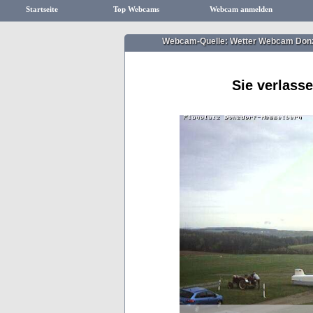
Startseite
Top Webcams
Webcam anmelden
Webcam-Quelle: Wetter Webcam Don
Sie verlass