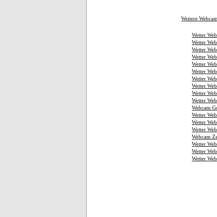
Weitere Webca
Wetter Web
Wetter Web
Wetter Web
Wetter Web
Wetter Web
Wetter Web
Wetter Web
Wetter Web
Wetter Web
Wetter Web
Webcam Go
Wetter We
Wetter We
Wetter Web
Webcam Ze
Wetter We
Wetter Web
Wetter We