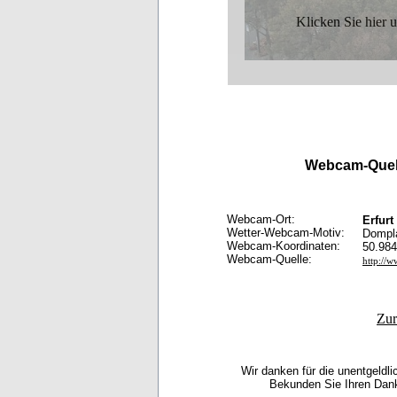
Klicken Sie hier
Webcam-Quell
Webcam-Ort:
Erfurt
Wetter-Webcam-Motiv:
Dompl
Webcam-Koordinaten:
50.984
Webcam-Quelle:
http://w
Zur
Wir danken für die unentgeldl
Bekunden Sie Ihren Dank