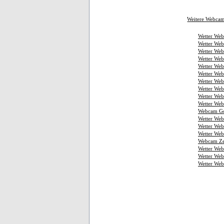
Weitere Webca
Wetter Web
Wetter Web
Wetter Web
Wetter Web
Wetter Web
Wetter Web
Wetter Web
Wetter Web
Wetter Web
Wetter Web
Webcam Go
Wetter We
Wetter We
Wetter Web
Webcam Ze
Wetter We
Wetter Web
Wetter We