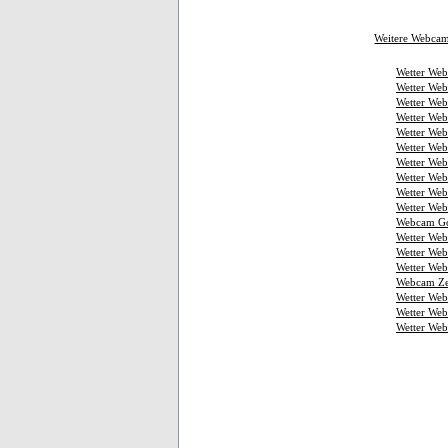
Weitere Webca
Wetter Web
Wetter Web
Wetter Web
Wetter Web
Wetter Web
Wetter Web
Wetter Web
Wetter Web
Wetter Web
Wetter Web
Webcam Go
Wetter We
Wetter We
Wetter Web
Webcam Ze
Wetter We
Wetter Web
Wetter We