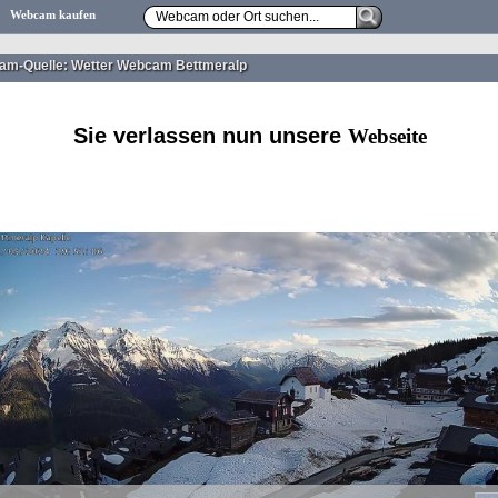
Webcam kaufen
m-Quelle: Wetter Webcam Bettmeralp
Sie verlassen nun unsere
Webseite