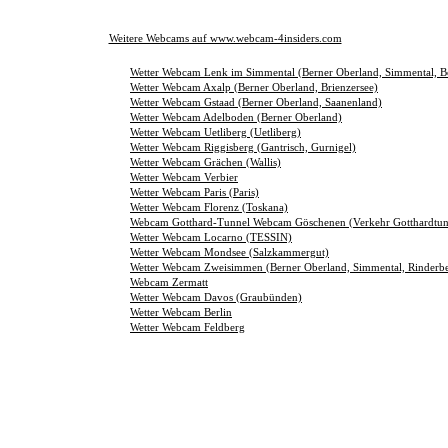
Weitere Webcams auf www.webcam-4insiders.com
Wetter Webcam Lenk im Simmental (Berner Oberland, Simmental, Be
Wetter Webcam Axalp (Berner Oberland, Brienzersee)
Wetter Webcam Gstaad (Berner Oberland, Saanenland)
Wetter Webcam Adelboden (Berner Oberland)
Wetter Webcam Uetliberg (Uetliberg)
Wetter Webcam Riggisberg (Gantrisch, Gurnigel)
Wetter Webcam Grächen (Wallis)
Wetter Webcam Verbier
Wetter Webcam Paris (Paris)
Wetter Webcam Florenz (Toskana)
Webcam Gotthard-Tunnel Webcam Göschenen (Verkehr Gotthardtun
Wetter Webcam Locarno (TESSIN)
Wetter Webcam Mondsee (Salzkammergut)
Wetter Webcam Zweisimmen (Berner Oberland, Simmental, Rinderb
Webcam Zermatt
Wetter Webcam Davos (Graubünden)
Wetter Webcam Berlin
Wetter Webcam Feldberg