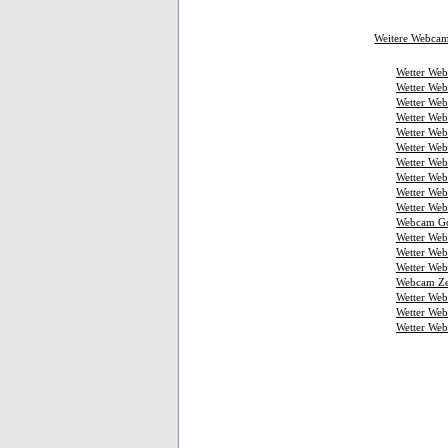
Weitere Webca
Wetter Web
Wetter Web
Wetter Web
Wetter Web
Wetter Web
Wetter Web
Wetter Web
Wetter Web
Wetter Web
Wetter Web
Webcam Go
Wetter We
Wetter We
Wetter Web
Webcam Ze
Wetter We
Wetter Web
Wetter We