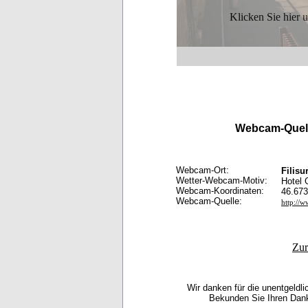
Klicken Sie hier
Webcam-Quell
Webcam-Ort:
Filisu
Wetter-Webcam-Motiv:
Hotel 
Webcam-Koordinaten:
46.673
Webcam-Quelle:
http://
Zur
Wir danken für die unentgeldl
Bekunden Sie Ihren Dank