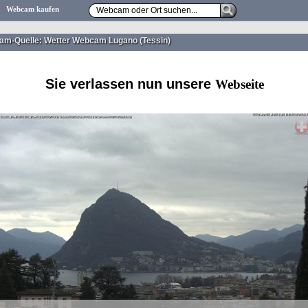
Webcam kaufen
m-Quelle: Wetter Webcam Lugano (Tessin)
Sie verlassen nun unsere
Webseite