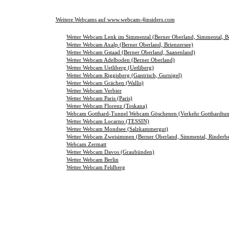
Weitere Webcams auf www.webcam-4insiders.com
Wetter Webcam Lenk im Simmental (Berner Oberland, Simmental, Be
Wetter Webcam Axalp (Berner Oberland, Brienzersee)
Wetter Webcam Gstaad (Berner Oberland, Saanenland)
Wetter Webcam Adelboden (Berner Oberland)
Wetter Webcam Uetliberg (Uetliberg)
Wetter Webcam Riggisberg (Gantrisch, Gurnigel)
Wetter Webcam Grächen (Wallis)
Wetter Webcam Verbier
Wetter Webcam Paris (Paris)
Wetter Webcam Florenz (Toskana)
Webcam Gotthard-Tunnel Webcam Göschenen (Verkehr Gotthardtun
Wetter Webcam Locarno (TESSIN)
Wetter Webcam Mondsee (Salzkammergut)
Wetter Webcam Zweisimmen (Berner Oberland, Simmental, Rinderb
Webcam Zermatt
Wetter Webcam Davos (Graubünden)
Wetter Webcam Berlin
Wetter Webcam Feldberg