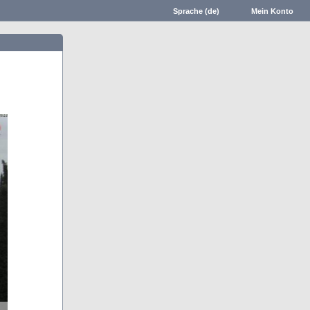
Sprache (de)
Mein Konto