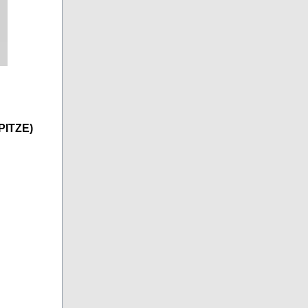
PITZE)