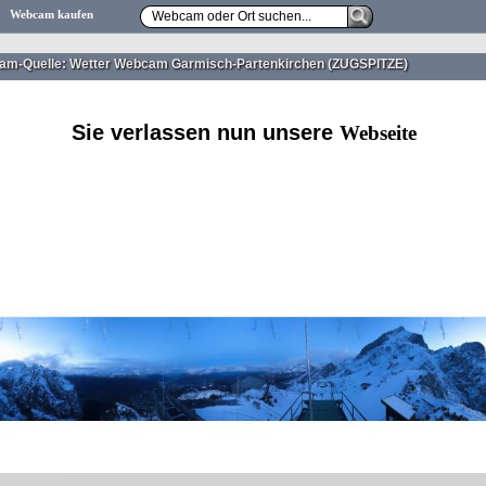
Webcam kaufen
m-Quelle: Wetter Webcam Garmisch-Partenkirchen (ZUGSPITZE)
Sie verlassen nun unsere
Webseite