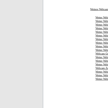
Weitere Webca
Wetter Web
Wetter Web
Wetter Web
Wetter Web
Wetter Web
Wetter Web
Wetter Web
Wetter Web
Wetter Web
Wetter Web
Webcam Go
Wetter We
Wetter We
Wetter Web
Webcam Ze
Wetter We
Wetter Web
Wetter We