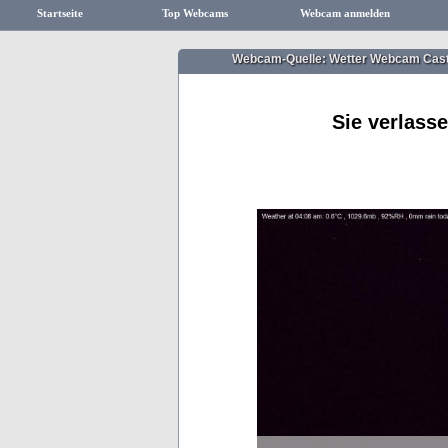
Startseite
Top Webcams
Webcam anmelden
Webcam-Quelle: Wetter Webcam Castl
Sie verlass