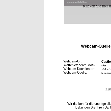
Klicken Sie hier
Webcam-Quelle:
Webcam-Ort:
Castle
Wetter-Webcam-Motiv:
n/a
Webcam-Koordinaten:
-33.73
Webcam-Quelle:
http://w
Zur
Wir danken für die unentgeldl
Bekunden Sie Ihren Dank