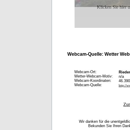
Klicken Sie hier
Webcam-Quelle: Wetter Webca
Webcam-Ort:
Riede
Wetter-Webcam-Motiv:
n/a
Webcam-Koordinaten:
46.390
Webcam-Quelle:
http://w
Zur
Wir danken für die unentgeldl
Bekunden Sie Ihren Dank