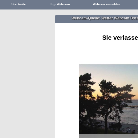
Startseite
Top Webcams
Webcam anmelden
Webcam-Quelle: Wetter Webcam Ost
Sie verlass