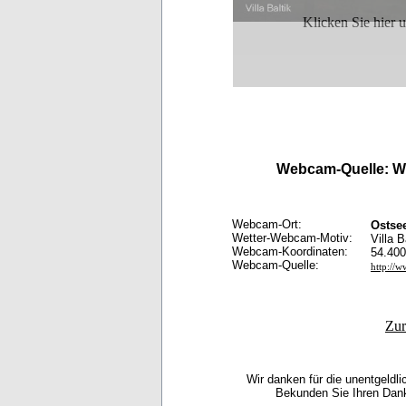
Klicken Sie hier
Webcam-Quelle: W
Webcam-Ort:
Ostse
Wetter-Webcam-Motiv:
Villa B
Webcam-Koordinaten:
54.400
Webcam-Quelle:
http://w
Zur
Wir danken für die unentgeldl
Bekunden Sie Ihren Dank