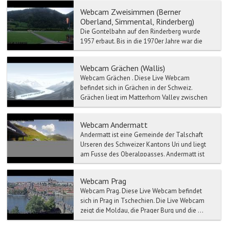
verbunden.
Webcam Zweisimmen (Berner
Oberland, Simmental, Rinderberg)
Die Gontelbahn auf den Rinderberg wurde
1957 erbaut. Bis in die 1970er Jahre war die
Rinderbergbahn die längste ihrer Art in Europa.
Sie wurde 1987...
Webcam Grächen (Wallis)
Webcam Grächen . Diese Live Webcam
befindet sich in Grächen in der Schweiz.
Grächen liegt im Matterhorn Valley zwischen
Zermatt und S...
Webcam Andermatt
Andermatt ist eine Gemeinde der Talschaft
Urseren des Schweizer Kantons Uri und liegt
am Fusse des Oberalppasses. Andermatt ist
Hauptort des Ursere...
Webcam Prag
Webcam Prag. Diese Live Webcam befindet
sich in Prag in Tschechien. Die Live Webcam
zeigt die Moldau, die Prager Burg und die ...