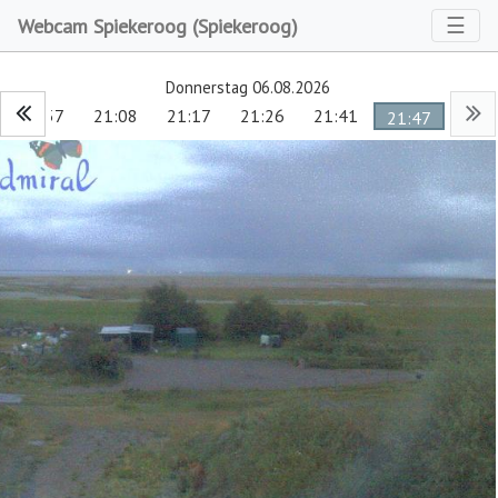
Toggl
☰
Webcam Spiekeroog (Spiekeroog)
Donnerstag 06.08.2026
20:57
21:08
21:17
21:26
21:41
21:47