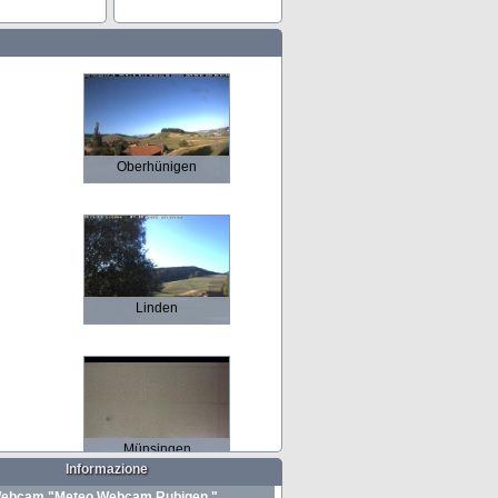
Oberhünigen
Linden
Münsingen
Informazione
ebcam "Meteo Webcam Rubigen "