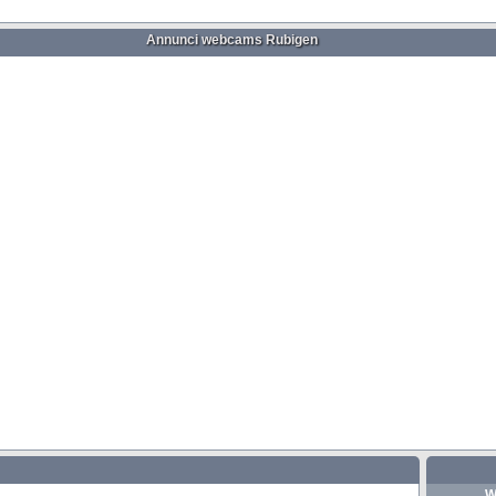
Annunci webcams Rubigen
W