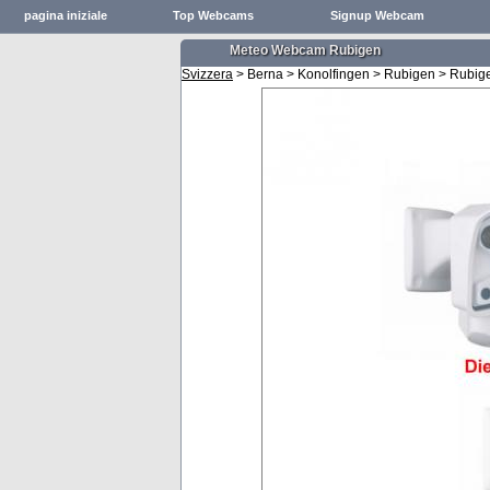
pagina iniziale
Top Webcams
Signup Webcam
Meteo Webcam Rubigen
Svizzera
> Berna > Konolfingen > Rubigen > Rubig