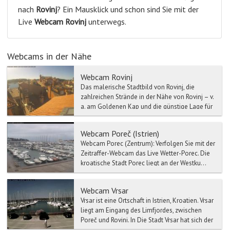
nach
Rovinj
? Ein Mausklick und schon sind Sie mit der
Live
Webcam
Rovinj
unterwegs.
Webcams in der Nähe
Webcam Rovinj
Das malerische Stadtbild von Rovinj, die
zahlreichen Strände in der Nähe von Rovinj – v.
a. am Goldenen Kap und die günstige Lage für
Ausflüge in d...
Webcam Poreč (Istrien)
Webcam Porec (Zentrum): Verfolgen Sie mit der
Zeitraffer-Webcam das Live Wetter-Porec. Die
kroatische Stadt Porec liegt an der Westku...
Webcam Vrsar
Vrsar ist eine Ortschaft in Istrien, Kroatien. Vrsar
liegt am Eingang des Limfjordes, zwischen
Poreč und Rovinj. In Die Stadt Vrsar hat sich der
Ch...