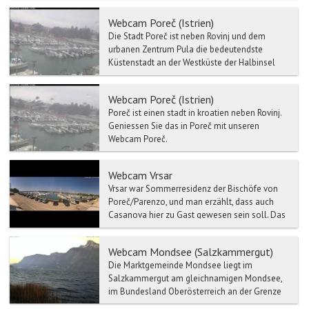
Webcam Poreč (Istrien)
Die Stadt Poreč ist neben Rovinj und dem
urbanen Zentrum Pula die bedeutendste
Küstenstadt an der Westküste der Halbinsel
Istrien in Kroatien und h...
Webcam Poreč (Istrien)
Poreč ist einen stadt in kroatien neben Rovinj.
Geniessen Sie das in Poreč mit unseren
Webcam Poreč.
Webcam Vrsar
Vrsar war Sommerresidenz der Bischöfe von
Poreč/Parenzo, und man erzählt, dass auch
Casanova hier zu Gast gewesen sein soll. Das
Gebiet von Vrsar u...
Webcam Mondsee (Salzkammergut)
Die Marktgemeinde Mondsee liegt im
Salzkammergut am gleichnamigen Mondsee,
im Bundesland Oberösterreich an der Grenze
zum Land Salzburg und im Geri...