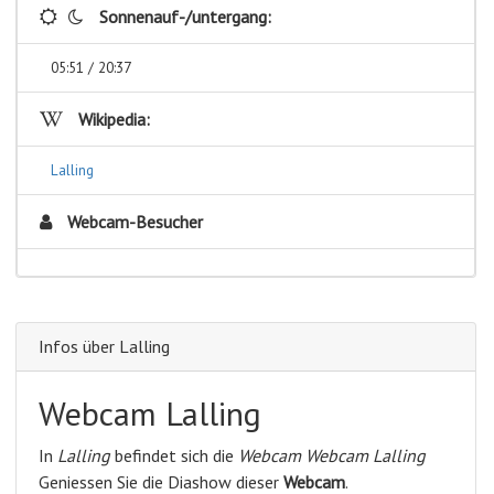
Sonnenauf-/untergang:
05:51 / 20:37
Wikipedia:
Lalling
Webcam-Besucher
Infos über Lalling
Webcam Lalling
In
Lalling
befindet sich die
Webcam Webcam Lalling
Geniessen Sie die Diashow dieser
Webcam
.