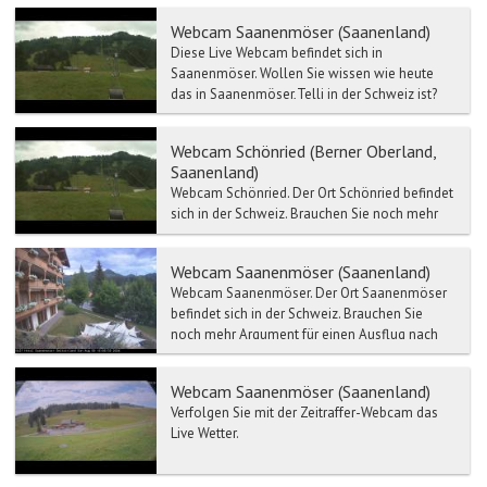
Gstaad i...
Webcam Saanenmöser (Saanenland)
Diese Live Webcam befindet sich in
Saanenmöser. Wollen Sie wissen wie heute
das in Saanenmöser,Telli in der Schweiz ist?
Sehen Sie si...
Webcam Schönried (Berner Oberland,
Saanenland)
Webcam Schönried. Der Ort Schönried befindet
sich in der Schweiz. Brauchen Sie noch mehr
Argument für einen Ausflug nach Schönried?
Ein Maus...
Webcam Saanenmöser (Saanenland)
Webcam Saanenmöser. Der Ort Saanenmöser
befindet sich in der Schweiz. Brauchen Sie
noch mehr Argument für einen Ausflug nach
Saanenmöser? Ein Mausk...
Webcam Saanenmöser (Saanenland)
Verfolgen Sie mit der Zeitraffer-Webcam das
Live Wetter.