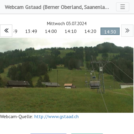
Toggl
☰
Webcam Gstaad (Berner Oberland, Saanenland)
Mittwoch 03.07.2024
13:39
13:49
14:00
14:10
14:20
14:30
Webcam-Quelle:
http://www.gstaad.ch