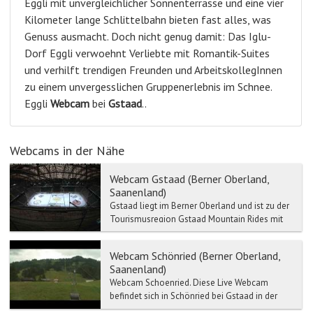
Eggli mit unvergleichlicher Sonnenterrasse und eine vier
Kilometer lange Schlittelbahn bieten fast alles, was
Genuss ausmacht. Doch nicht genug damit: Das Iglu-
Dorf Eggli verwoehnt Verliebte mit Romantik-Suites
und verhilft trendigen Freunden und ArbeitskollegInnen
zu einem unvergesslichen Gruppenerlebnis im Schnee.
Eggli
Webcam
bei
Gstaad
..
Webcams in der Nähe
Webcam Gstaad (Berner Oberland,
Saanenland)
Gstaad liegt im Berner Oberland und ist zu der
Tourismusregion Gstaad Mountain Rides mit
Zweisimmen, Saanen, Schönried etc.
verbunden.
Webcam Schönried (Berner Oberland,
Saanenland)
Webcam Schoenried. Diese Live Webcam
befindet sich in Schönried bei Gstaad in der
Schweiz. Schönried liegt im Saanenland bei