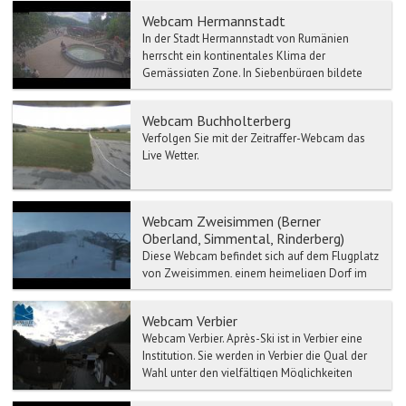
Webcam Hermannstadt
In der Stadt Hermannstadt von Rumänien
herrscht ein kontinentales Klima der
Gemässigten Zone. In Siebenbürgen bildete
Der Ort Hermannstadt das Ober...
Webcam Buchholterberg
Verfolgen Sie mit der Zeitraffer-Webcam das
Live Wetter.
Webcam Zweisimmen (Berner
Oberland, Simmental, Rinderberg)
Diese Webcam befindet sich auf dem Flugplatz
von Zweisimmen, einem heimeligen Dorf im
Berner Oberland. Zweisimmen bildet das Tor
zur weltbek...
Webcam Verbier
Webcam Verbier. Après-Ski ist in Verbier eine
Institution. Sie werden in Verbier die Qual der
Wahl unter den vielfältigen Möglichkeiten
habe...