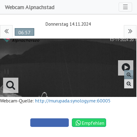
Toggl
☰
Webcam Alpnachstad
Donnerstag 14.11.2024
06:57
Webcam-Quelle:
http://murupada.synology.me:60005
Empfehlen