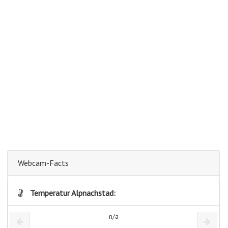
Webcam-Facts
Temperatur Alpnachstad:
n/a