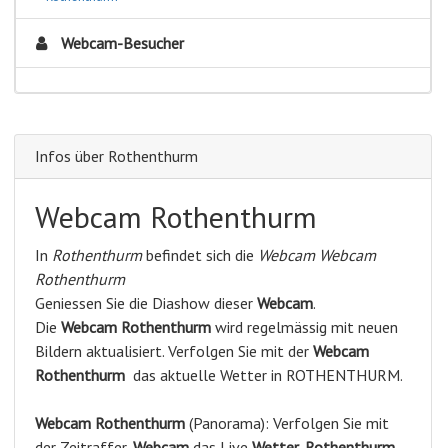
Webcam-Besucher
Infos über Rothenthurm
Webcam Rothenthurm
In
Rothenthurm
befindet sich die
Webcam Webcam
Rothenthurm
Geniessen Sie die Diashow dieser
Webcam
.
Die
Webcam Rothenthurm
wird regelmässig mit neuen
Bildern aktualisiert. Verfolgen Sie mit der
Webcam
Rothenthurm
das aktuelle Wetter in ROTHENTHURM.
Webcam
Rothenthurm
(Panorama): Verfolgen Sie mit
der Zeitraffer-
Webcam
das Live
Wetter
-
Rothenthurm
.