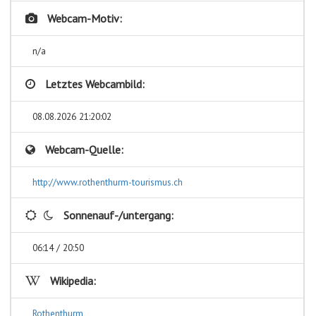
Webcam-Motiv:
n/a
Letztes Webcambild:
08.08.2026 21:20:02
Webcam-Quelle:
http://www.rothenthurm-tourismus.ch
Sonnenauf-/untergang:
06:14 / 20:50
Wikipedia:
Rothenthurm