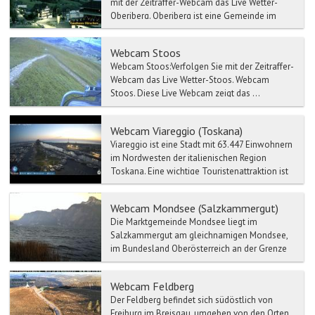
mit der Zeitraffer-Webcam das Live Wetter-
Oberiberg. Oberiberg ist eine Gemeinde im
Bezir...
Webcam Stoos
Webcam Stoos:Verfolgen Sie mit der Zeitraffer-
Webcam das Live Wetter-Stoos. Webcam
Stoos. Diese Live Webcam zeigt das ...
Webcam Viareggio (Toskana)
Viareggio ist eine Stadt mit 63.447 Einwohnern
im Nordwesten der italienischen Region
Toskana. Eine wichtige Touristenattraktion ist
der Karneval, ...
Webcam Mondsee (Salzkammergut)
Die Marktgemeinde Mondsee liegt im
Salzkammergut am gleichnamigen Mondsee,
im Bundesland Oberösterreich an der Grenze
zum Land Salzburg und im Geri...
Webcam Feldberg
Der Feldberg befindet sich südöstlich von
Freiburg im Breisgau, umgeben von den Orten