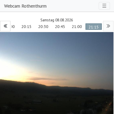
Toggl
☰
Webcam Rothenthurm
Samstag 08.08.2026
20:00
20:15
20:30
20:45
21:00
21:15