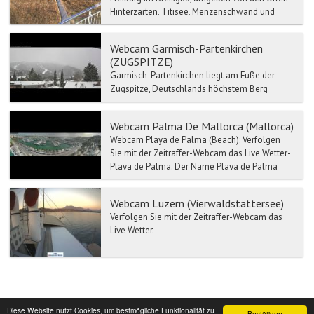
Hinterzarten, Titisee, Menzenschwand und
Bernau und Todtnau. ...
Webcam Garmisch-Partenkirchen
(ZUGSPITZE)
Garmisch-Partenkirchen liegt am Fuße der
Zugspitze, Deutschlands höchstem Berg
(2.962 m) und ist einer der bedeutendsten
heilklimatischen Kurorte d...
Webcam Palma De Mallorca (Mallorca)
Webcam Playa de Palma (Beach): Verfolgen
Sie mit der Zeitraffer-Webcam das Live Wetter-
Playa de Palma. Der Name Playa de Palma
bezeic...
Webcam Luzern (Vierwaldstättersee)
Verfolgen Sie mit der Zeitraffer-Webcam das
Live Wetter.
Diese Website nutzt Cookies, um bestmögliche Funktionalität zu
Bestätigen