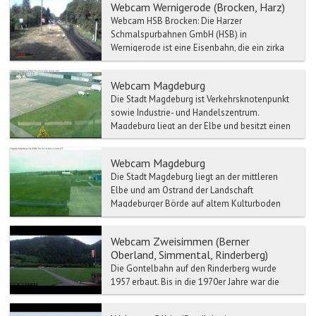
Webcam Wernigerode (Brocken, Harz)
Webcam HSB Brocken: Die Harzer
Schmalspurbahnen GmbH (HSB) in
Wernigerode ist eine Eisenbahn, die ein zirka
140 km langes Netz von mehrheitl...
Webcam Magdeburg
Die Stadt Magdeburg ist Verkehrsknotenpunkt
sowie Industrie- und Handelszentrum.
Magdeburg liegt an der Elbe und besitzt einen
bedeutenden Binnenha...
Webcam Magdeburg
Die Stadt Magdeburg liegt an der mittleren
Elbe und am Ostrand der Landschaft
Magdeburger Börde auf altem Kulturboden
und bildet das Zentrum der Re...
Webcam Zweisimmen (Berner
Oberland, Simmental, Rinderberg)
Die Gontelbahn auf den Rinderberg wurde
1957 erbaut. Bis in die 1970er Jahre war die
Rinderbergbahn die längste ihrer Art in Europa.
Sie wurde 1987...