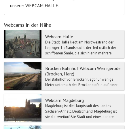
unserer WEBCAM HALLE.
Webcams in der Nähe
Webcam Halle
Die Stadt Halle liegt am Nordwestrand der
Leipziger Tieflandsbucht, der Teil östlich der
schiffbaren Saale, die sich hier in mehrere
Arme teilt un...
Brocken Bahnhof Webcam Wernigerode
(Brocken, Harz)
Der Bahnhof von Brocken liegt nur wenige
Meter unterhalb des Brockengipfels auf einer
Höhe von 1125 Metern. Der Brocken Bahnhof
ist der höchstgeleg...
Webcam Magdeburg
Magdeburg ist die Hauptstadt des Landes
Sachsen-Anhalt, Deutschland. Magdeburg ist
sie die zweitgrößte Stadt und eines der drei
Oberzentren von Sac...