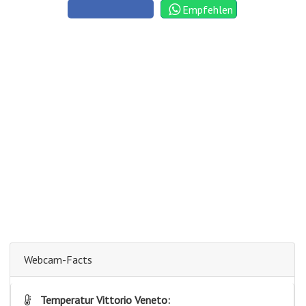
Empfehlen
Webcam-Facts
Temperatur Vittorio Veneto: