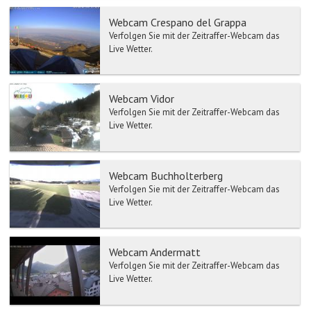
Webcam Crespano del Grappa
Verfolgen Sie mit der Zeitraffer-Webcam das
Live Wetter.
Webcam Vidor
Verfolgen Sie mit der Zeitraffer-Webcam das
Live Wetter.
Webcam Buchholterberg
Verfolgen Sie mit der Zeitraffer-Webcam das
Live Wetter.
Webcam Andermatt
Verfolgen Sie mit der Zeitraffer-Webcam das
Live Wetter.