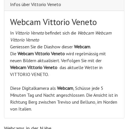
Infos über Vittorio Veneto
Webcam Vittorio Veneto
In
Vittorio Veneto
befindet sich die
Webcam Webcam
Vittorio Veneto
Geniessen Sie die Diashow dieser
Webcam
.
Die
Webcam Vittorio Veneto
wird regelmässig mit
neuen Bildern aktualisiert. Verfolgen Sie mit der
Webcam Vittorio Veneto
das aktuelle Wetter in
VITTORIO VENETO.
Diese Digitalkamera als
Webcam
, Schüsse jede 5
Minuten Tag und Nacht angeschlossen. Die Ansicht ist in
Richtung Berg zwischen Treviso und Belluno, im Norden
von Italien.
Webcams in der Nähe