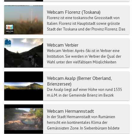
Lenk ist die höchst gelegene Gemeinde im
Simmen...
Webcam Florenz (Toskana)
Florenz ist eine toskanische Grossstadt von
Italien. Florenz ist Hauptstadt sowie grösste
Stadt der Toskana und der Provinz Florenz. Das
historisch...
Webcam Verbier
Webcam Verbier. Après-Ski ist in Verbier eine
Institution. Sie werden in Verbier die Qual der
Wahl unter den vielfältigen Möglichkeiten
habe...
Webcam Axalp (Berner Oberland,
Brienzersee)
Die Axalp liegt auf einer Höhe von rund 1535
m.ü.M. in der Gemeinde Brienz im Bezirk
Interlaken und ist mit dem Postauto oder dem
Auto in 35 Minute...
Webcam Hermannstadt
In der Stadt Hermannstadt von Rumänien
herrscht ein kontinentales Klima der
Gemässigten Zone. In Siebenbürgen bildete
Der Ort Hermannstadt das Ober...