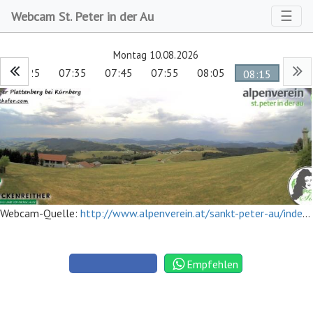
Toggl
☰
Webcam St. Peter in der Au
Montag 10.08.2026
07:25
07:35
07:45
07:55
08:05
08:15
Webcam-Quelle:
http://www.alpenverein.at/sankt-peter-au/index-Home.php
Empfehlen