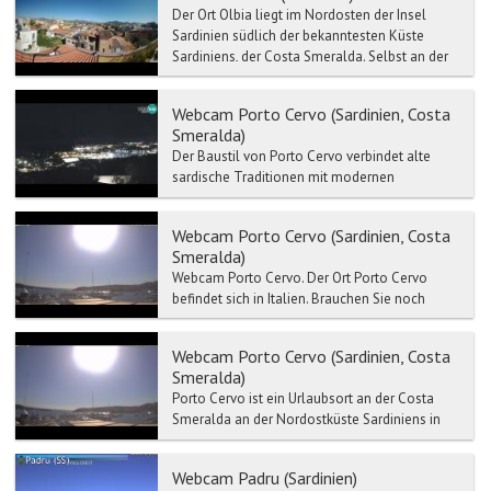
Der Ort Olbia liegt im Nordosten der Insel
Sardinien südlich der bekanntesten Küste
Sardiniens, der Costa Smeralda. Selbst an der
Haupteinkaufsstra...
Webcam Porto Cervo (Sardinien, Costa
Smeralda)
Der Baustil von Porto Cervo verbindet alte
sardische Traditionen mit modernen
Elementen. In dem in den letzten Jahren
ausgebauten Teil der Marina h...
Webcam Porto Cervo (Sardinien, Costa
Smeralda)
Webcam Porto Cervo. Der Ort Porto Cervo
befindet sich in Italien. Brauchen Sie noch
mehr Argument für einen Ausflug nach Porto
Cervo? Ein Mausklick...
Webcam Porto Cervo (Sardinien, Costa
Smeralda)
Porto Cervo ist ein Urlaubsort an der Costa
Smeralda an der Nordostküste Sardiniens in
der Nähe des 46 Meter hohen Capo Ferro mit
seinem Leuchtturm...
Webcam Padru (Sardinien)