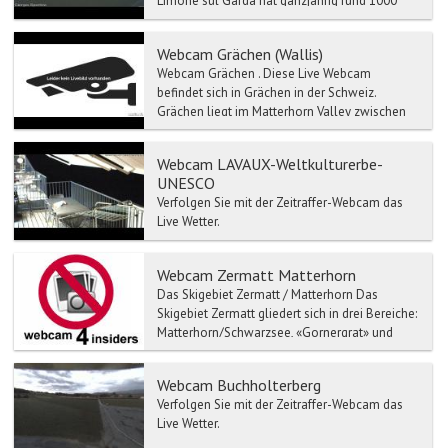
Limone sul Garda hat ganzjährig rund 1000
Einwohner. Wen...
Webcam Grächen (Wallis)
Webcam Grächen . Diese Live Webcam
befindet sich in Grächen in der Schweiz.
Grächen liegt im Matterhorn Valley zwischen
Zermatt und S...
Webcam LAVAUX-Weltkulturerbe-
UNESCO
Verfolgen Sie mit der Zeitraffer-Webcam das
Live Wetter.
Webcam Zermatt Matterhorn
Das Skigebiet Zermatt / Matterhorn Das
Skigebiet Zermatt gliedert sich in drei Bereiche:
Matterhorn/Schwarzsee, «Gornergrat» und
Sunegga Rothorn. ...
Webcam Buchholterberg
Verfolgen Sie mit der Zeitraffer-Webcam das
Live Wetter.