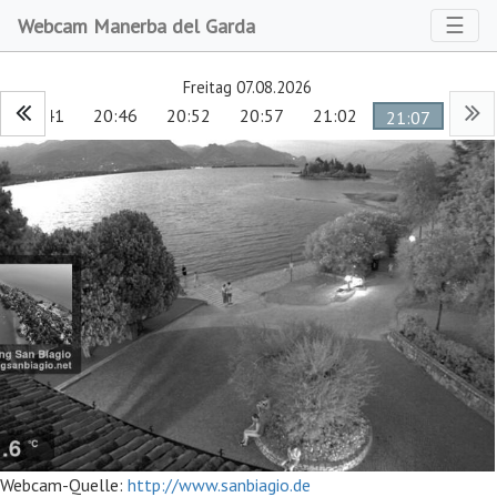
Toggl
☰
Webcam Manerba del Garda
Freitag 07.08.2026
20:41
20:46
20:52
20:57
21:02
21:07
Webcam-Quelle:
http://www.sanbiagio.de