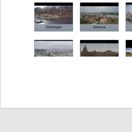
Geiranger
Geneva
Poreč
Praga
Olbia
Verona