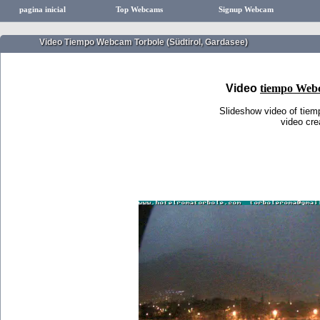
pagina inicial
Top Webcams
Signup Webcam
Video Tiempo Webcam Torbole (Südtirol, Gardasee)
Video
tiempo Webc
Slideshow video of tiem
video cr