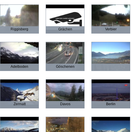
Riggisberg
Grächen
Verbier
Adelboden
Göschenen
Zermatt
Davos
Berlin