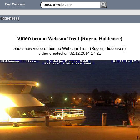
Buy Webcam
Hiddensee)
Video
tiempo Webcam Trent (Rügen, Hiddensee)
Slideshow video of tiempo Webcam Trent (Rügen, Hiddensee)
video created on 02.12.2014 17:21