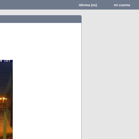
idioma (es)
mi cuenta