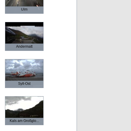
Ulm
Andermatt
Sylt-Ost
Kals am Großglo...