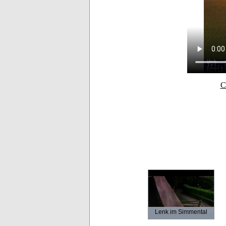
C
Lenk im Simmental