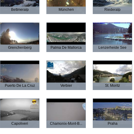
Bettmeralp
München
Riederalp
Grenchenberg
Palma De Mallorca
Lenzerheide See
Puerto De La Cruz
Verbier
St. Moritz
Capoliveri
Chamonix-Mont-B...
Praha