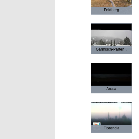
Feldberg
Garmisch-Parten...
Arosa
Florencia