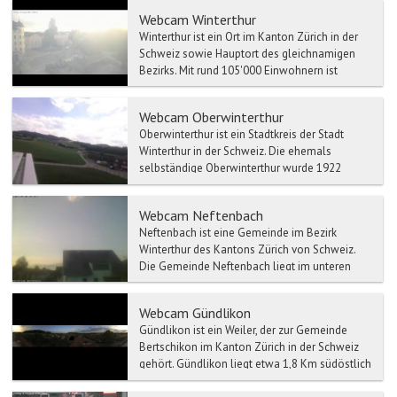
Webcam Winterthur
Winterthur ist ein Ort im Kanton Zürich in der
Schweiz sowie Hauptort des gleichnamigen
Bezirks. Mit rund 105'000 Einwohnern ist
Winterthur die sec...
Webcam Oberwinterthur
Oberwinterthur ist ein Stadtkreis der Stadt
Winterthur in der Schweiz. Die ehemals
selbständige Oberwinterthur wurde 1922
eingemeindet und bildet d...
Webcam Neftenbach
Neftenbach ist eine Gemeinde im Bezirk
Winterthur des Kantons Zürich von Schweiz.
Die Gemeinde Neftenbach liegt im unteren
Tösstal, 19 Km Luftlinie...
Webcam Gündlikon
Gündlikon ist ein Weiler, der zur Gemeinde
Bertschikon im Kanton Zürich in der Schweiz
gehört. Gündlikon liegt etwa 1,8 Km südöstlich
des Dorfes Be...