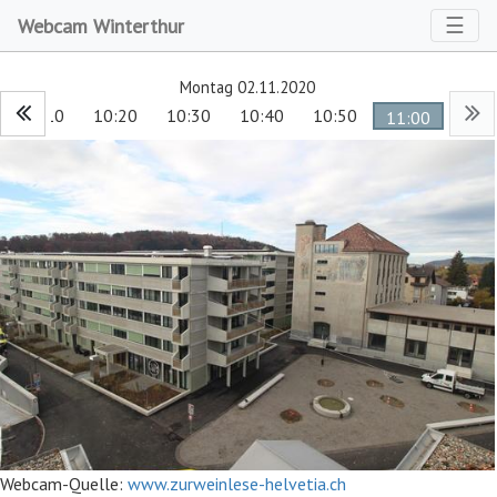
Toggl
☰
Webcam Winterthur
Montag 02.11.2020
10:10
10:20
10:30
10:40
10:50
11:00
Webcam-Quelle:
www.zurweinlese-helvetia.ch