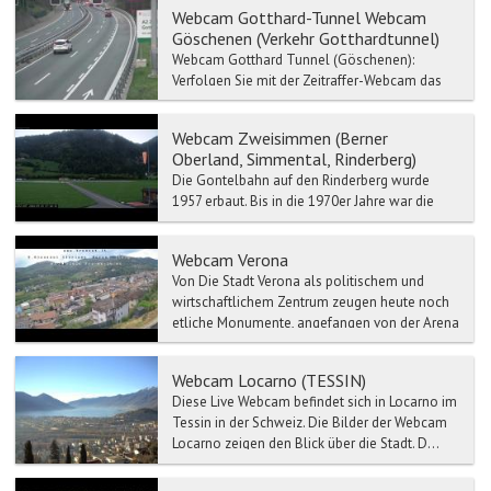
Webcam Gotthard-Tunnel Webcam
Göschenen (Verkehr Gotthardtunnel)
Webcam Gotthard Tunnel (Göschenen):
Verfolgen Sie mit der Zeitraffer-Webcam das
Live Wetter-Gotthard Tunnel. Verkehr- und
Stau-Meldun...
Webcam Zweisimmen (Berner
Oberland, Simmental, Rinderberg)
Die Gontelbahn auf den Rinderberg wurde
1957 erbaut. Bis in die 1970er Jahre war die
Rinderbergbahn die längste ihrer Art in Europa.
Sie wurde 1987...
Webcam Verona
Von Die Stadt Verona als politischem und
wirtschaftlichem Zentrum zeugen heute noch
etliche Monumente, angefangen von der Arena
bis zum Römischen T...
Webcam Locarno (TESSIN)
Diese Live Webcam befindet sich in Locarno im
Tessin in der Schweiz. Die Bilder der Webcam
Locarno zeigen den Blick über die Stadt. D...