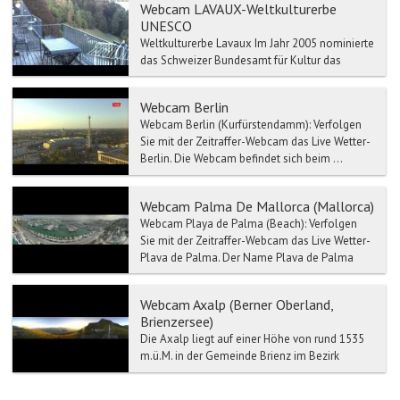
Webcam LAVAUX-Weltkulturerbe
UNESCO
Weltkulturerbe Lavaux Im Jahr 2005 nominierte
das Schweizer Bundesamt für Kultur das
Lavaux als UNESCO-Welterbe. Das
International Council on Monu...
Webcam Berlin
Webcam Berlin (Kurfürstendamm): Verfolgen
Sie mit der Zeitraffer-Webcam das Live Wetter-
Berlin. Die Webcam befindet sich beim ...
Webcam Palma De Mallorca (Mallorca)
Webcam Playa de Palma (Beach): Verfolgen
Sie mit der Zeitraffer-Webcam das Live Wetter-
Playa de Palma. Der Name Playa de Palma
bezeic...
Webcam Axalp (Berner Oberland,
Brienzersee)
Die Axalp liegt auf einer Höhe von rund 1535
m.ü.M. in der Gemeinde Brienz im Bezirk
Interlaken und ist mit dem Postauto oder dem
Auto in 35 Minute...