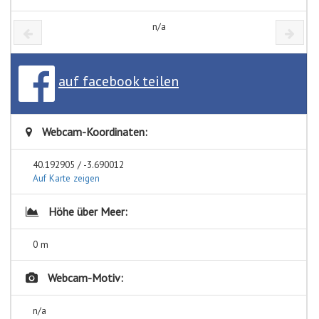
n/a
auf facebook teilen
Webcam-Koordinaten:
40.192905 / -3.690012
Auf Karte zeigen
Höhe über Meer:
0 m
Webcam-Motiv:
n/a