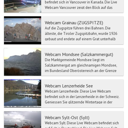
befindet sich in Vancouver in Kanada. Die Live
Webcam Vancouver zeigt den Blick auf das
En...
Webcam Grainau (ZUGSPITZE)
Auf die Zugspitze führen drei Bahnen. Die
älteste, die Tiroler Zugspitzbahn, wurde 1926
gebaut und endete auf einem Grat unterhalb
des Gipfels, bev...
Webcam Mondsee (Salzkammergut)
Die Marktgemeinde Mondsee liegt im
Salzkammergut am gleichnamigen Mondsee,
im Bundesland Oberösterreich an der Grenze
zum Land Salzburg und im Geri...
Webcam Lenzerheide See
Webcam Lenzerheide. Diese Live Webcam
befindet sich in der Lenzerheide in der Schweiz.
Geniessen Sie glitzernde Wintertage in der
Fer...
Webcam Sylt-Ost (Sylt)
Webcam Sylt. Diese Live Webcam befindet sich