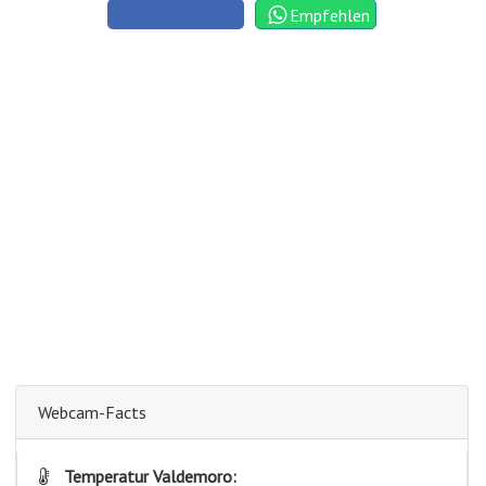
Empfehlen
Webcam-Facts
Temperatur Valdemoro: