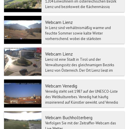
1204 Einwohnern im österreichischen Bezirk
Lienz und bezirksweit die flächenmässig
drittgrösste Gemeinde...
Webcam Lienz
In Lienz sind verhältnismäßig warme und
feuchte Sommer sowie kalte Winter
vorherrschend, wobei die stärksten
Niederschläge in den Sommermonaten Jun...
Webcam Lienz
Lienz ist eine Stadt in Tirol und der
Verwaltungssitz des gleichnamigen Bezirks
Lienz von Österreich. Der Ort Lienz liegt im
östlichen Osttirol am...
Webcam Venedig
Venedig steht seit 1987 auf der UNESCO-Liste
des Weltkulturerbes. Venedig hat häufig
inspirierend auf Künstler gewirkt, und Venedig
wurde eine der ...
Webcam Buchholterberg
Verfolgen Sie mit der Zeitraffer-Webcam das
Live Wetter.