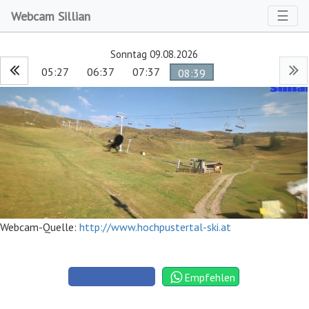
Toggl
☰
Webcam Sillian
Sonntag 09.08.2026
05:27
06:37
07:37
08:39
Webcam-Quelle:
http://www.hochpustertal-ski.at
Empfehlen