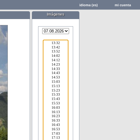
idioma (es)
mi cuenta
Imágenes