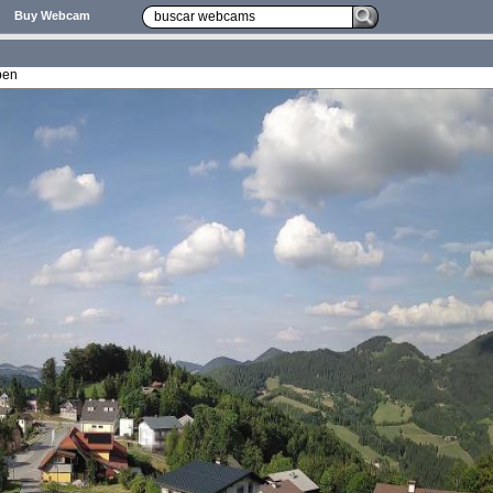
Buy Webcam
ben