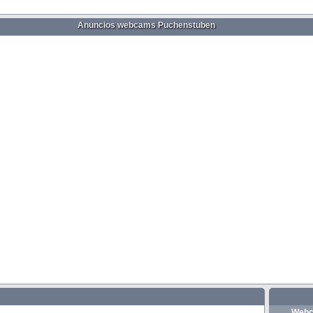
Anuncios webcams Puchenstuben
Webc