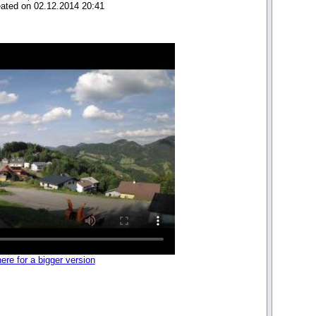
eated on 02.12.2014 20:41
here for a bigger version