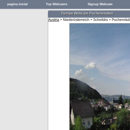
pagina inicial
Top Webcams
Signup Webcam
Tiempo Webcam Puchenstuben
Austria
> Niederösterreich > Scheibbs > Puchenstu