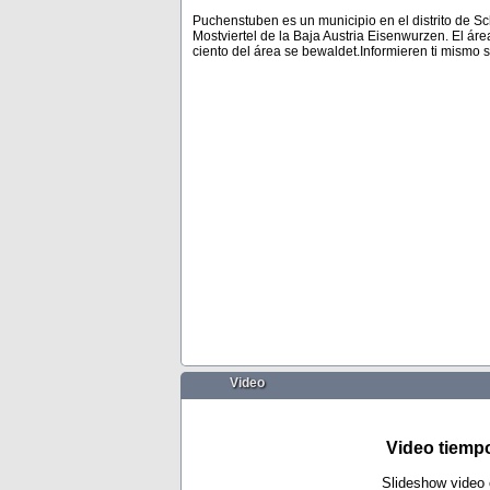
Puchenstuben es un municipio en el distrito de Sc
Mostviertel de la Baja Austria Eisenwurzen. El ár
ciento del área se bewaldet.Informieren ti mismo 
Mondsee
Ulm
Video
Video tiem
Slideshow video