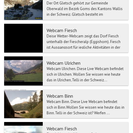
Der Ort Gletsch gehört zur Gemeinde
Oberwald im Bezirk Goms des Kantons Wallis
in der Schweiz. Gletsch besteht im
Wesentlichen aus dem Hotel Glacie...
Webcam Fiesch
Deise Wetter-Webcam zeigt das Dorf Fiesch
unterhalb der Fiescheralp (Eggishorn). Fiesch
ist Ausgangsort für jegliche Aktivitäten in der
Regi...
Webcam Ulrichen
Webcam Ulrichen. Diese Live Webcam befindet
sich in Ulrichen. Wollen Sie wissen wie heute
das in Ulrichen,Telli in der Schweiz...
Webcam Binn
Webcam Binn. Diese Live Webcam befindet
sich in Binn.Wollen Sie wissen wie heute das in
Binn,Telli in der Schweiz ist? Werfen ...
Webcam Fiesch