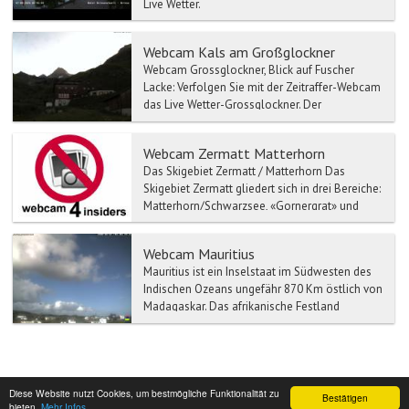
Live Wetter.
Webcam Kals am Großglockner
Webcam Grossglockner, Blick auf Fuscher
Lacke: Verfolgen Sie mit der Zeitraffer-Webcam
das Live Wetter-Grossglockner. Der
Großglockne...
Webcam Zermatt Matterhorn
Das Skigebiet Zermatt / Matterhorn Das
Skigebiet Zermatt gliedert sich in drei Bereiche:
Matterhorn/Schwarzsee, «Gornergrat» und
Sunegga Rothorn. ...
Webcam Mauritius
Mauritius ist ein Inselstaat im Südwesten des
Indischen Ozeans ungefähr 870 Km östlich von
Madagaskar. Das afrikanische Festland
befindet sich etwa...
Diese Website nutzt Cookies, um bestmögliche Funktionalität zu
Bestätigen
bieten.
Mehr Infos