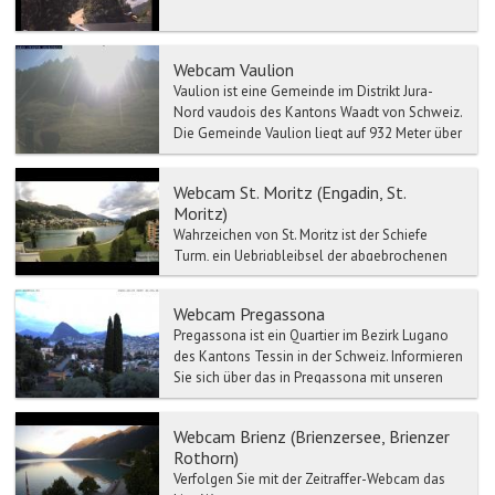
Webcam Vaulion
Vaulion ist eine Gemeinde im Distrikt Jura-
Nord vaudois des Kantons Waadt von Schweiz.
Die Gemeinde Vaulion liegt auf 932 Meter über
Meer, 12 Km we...
Webcam St. Moritz (Engadin, St.
Moritz)
Wahrzeichen von St. Moritz ist der Schiefe
Turm, ein Uebrigbleibsel der abgebrochenen
Mauritiuskirche aus der Zeit um 1500. Im
Engadiner Museum St....
Webcam Pregassona
Pregassona ist ein Quartier im Bezirk Lugano
des Kantons Tessin in der Schweiz. Informieren
Sie sich über das in Pregassona mit unseren
Wett...
Webcam Brienz (Brienzersee, Brienzer
Rothorn)
Verfolgen Sie mit der Zeitraffer-Webcam das