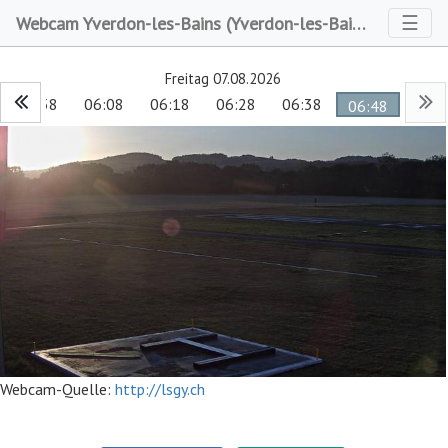
Toggl
☰
Webcam Yverdon-les-Bains (Yverdon-les-Bains)
Freitag 07.08.2026
05:58
06:08
06:18
06:28
06:38
06:48
Webcam-Quelle:
http://lsgy.ch