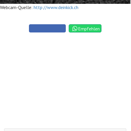
Webcam-Quelle:
http://www.deinkick.ch
Empfehlen