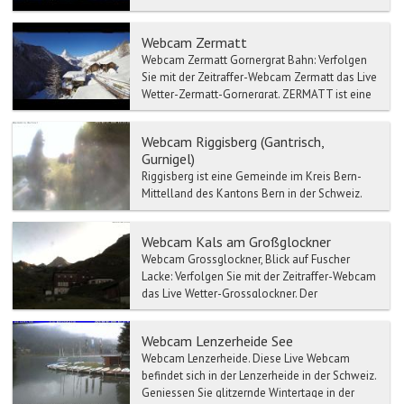
Webcam Zermatt
Webcam Zermatt Gornergrat Bahn: Verfolgen
Sie mit der Zeitraffer-Webcam Zermatt das Live
Wetter-Zermatt-Gornergrat. ZERMATT ist eine
...
Webcam Riggisberg (Gantrisch,
Gurnigel)
Riggisberg ist eine Gemeinde im Kreis Bern-
Mittelland des Kantons Bern in der Schweiz.
Riggisberg befindet sich auf 762 Meter ü. M., 15
km südl...
Webcam Kals am Großglockner
Webcam Grossglockner, Blick auf Fuscher
Lacke: Verfolgen Sie mit der Zeitraffer-Webcam
das Live Wetter-Grossglockner. Der
Großglockne...
Webcam Lenzerheide See
Webcam Lenzerheide. Diese Live Webcam
befindet sich in der Lenzerheide in der Schweiz.
Geniessen Sie glitzernde Wintertage in der