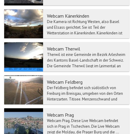
Webcam Känerkinden
Die Kamera ist Richtung Westen, also Basel
und Elsass gerichtet. Sie ist Teil der
Wetterstation in Känerkinden. Känerkinden ist
eine Gemeinde im B...
Webcam Therwil
Therwil ist eine Gemeinde im Bezirk Arlesheim
des Kantons Basel-Landschaft in der Schweiz.
Die Gemeinde Therwil liegt im Leimental an
der Westflank...
Webcam Feldberg
Der Feldberg befindet sich südöstlich von
Freiburg im Breisgau, umgeben von den Orten
Hinterzarten, Titisee, Menzenschwand und
Bernau und Todtnau. ...
Webcam Prag
Webcam Prag. Diese Live Webcam befindet
sich in Prag in Tschechien. Die Live Webcam
zeigt die Moldau, die Prager Burg und die ...