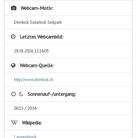
Webcam-Motiv:
Deinkick Solarbob Seilpark
Letztes Webcambild:
28.01.2026 11:16:03
Webcam-Quelle:
http://www.deinkick.ch
Sonnenauf-/untergang:
06:15 / 20:56
Wikipedia:
Langenbruck