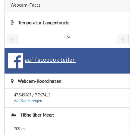
Webcam-Facts
Temperatur Langenbruck:
n/a
auf facebook teilen
Webcam-Koordinaten:
47.349567 / 7.767415
Auf Karte zeigen
Höhe über Meer:
709 m