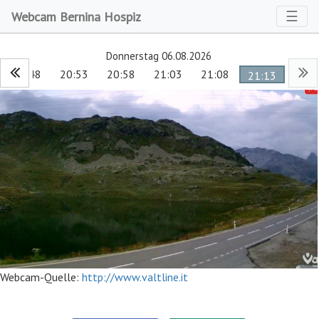
Toggl
☰
Webcam Bernina Hospiz
Donnerstag 06.08.2026
20:48
20:53
20:58
21:03
21:08
21:13
Webcam-Quelle:
http://www.valtline.it