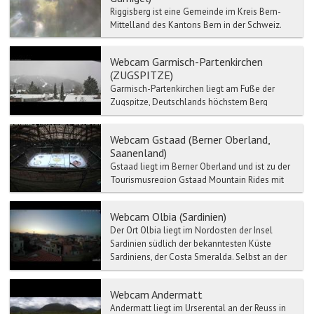
Riggisberg ist eine Gemeinde im Kreis Bern-
Mittelland des Kantons Bern in der Schweiz.
Riggisberg befindet sich auf 762 Meter ü. M., 15
km südl...
Webcam Garmisch-Partenkirchen
(ZUGSPITZE)
Garmisch-Partenkirchen liegt am Fuße der
Zugspitze, Deutschlands höchstem Berg
(2.962 m) und ist einer der bedeutendsten
heilklimatischen Kurorte d...
Webcam Gstaad (Berner Oberland,
Saanenland)
Gstaad liegt im Berner Oberland und ist zu der
Tourismusregion Gstaad Mountain Rides mit
Zweisimmen, Saanen, Schönried etc.
verbunden.
Webcam Olbia (Sardinien)
Der Ort Olbia liegt im Nordosten der Insel
Sardinien südlich der bekanntesten Küste
Sardiniens, der Costa Smeralda. Selbst an der
Haupteinkaufsstra...
Webcam Andermatt
Andermatt liegt im Urserental an der Reuss in