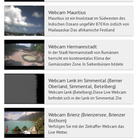
sich in Österreich. Wollen Sie wissen wie heute
das Wet...
Webcam Mauritius
Mauritius ist ein Inselstaat im Südwesten des
Indischen Ozeans ungefähr 870 Km östlich von
Madagaskar. Das afrikanische Festland
befindet sich etwa...
Webcam Hermannstadt
In der Stadt Hermannstadt von Rumänien
herrscht ein kontinentales Klima der
Gemässigten Zone. In Siebenbürgen bildete
Der Ort Hermannstadt das Ober...
Webcam Lenk im Simmental (Berner
Oberland, Simmental, Betelberg)
Webcam Lenk (Betelberg).Diese Live Webcam
befindet sich in der Lenk im Simmental. Die
Lenk ist die höchst gelegene Gemeinde im
Simmen...
Webcam Brienz (Brienzersee, Brienzer
Rothorn)
Verfolgen Sie mit der Zeitraffer-Webcam das
Live Wetter.