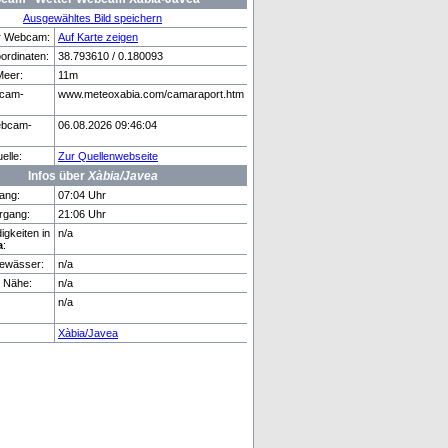
Ausgewähltes Bild speichern
er Webcam:
Auf Karte zeigen
rdinaten:
38.793610 / 0.180093
Meer:
11m
z
Venedig
bcam-
www.meteoxabia.com/camaraport.htm
ebcam-
06.08.2026 09:46:04
lle:
Zur Quellenwebseite
Infos über
Xàbia/Javea
ang:
07:04 Uhr
rgang:
21:06 Uhr
gkeiten in
n/a
a
:
ewässer:
n/a
r Nähe:
n/a
n/a
Xàbia/Javea