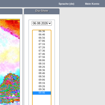
Sprache (de)
Mein Konto
Dia-Show