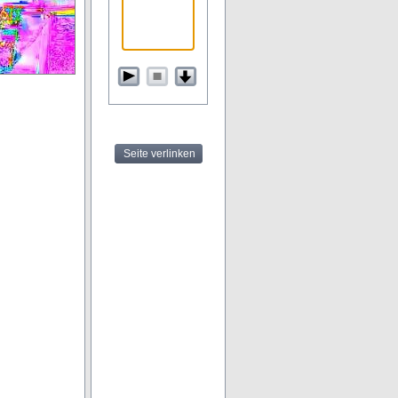
Seite verlinken