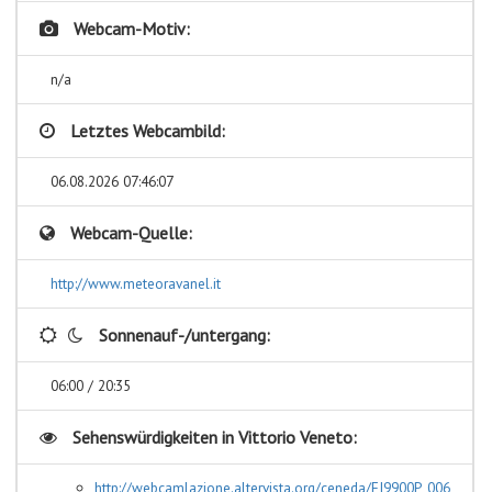
Webcam-Motiv:
n/a
Letztes Webcambild:
06.08.2026 07:46:07
Webcam-Quelle:
http://www.meteoravanel.it
Sonnenauf-/untergang:
06:00 / 20:35
Sehenswürdigkeiten in
Vittorio Veneto:
http://webcamlazione.altervista.org/ceneda/FI9900P_006