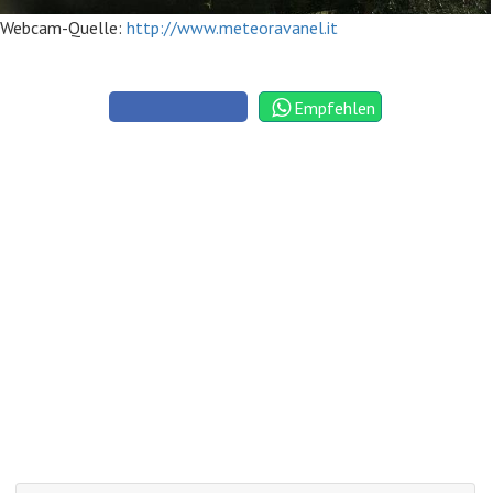
Webcam-Quelle:
http://www.meteoravanel.it
Empfehlen