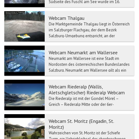
Südseite des Fuschl am See wurde im 16.
Jahrhundert angelegt. A...
Webcam Thalgau
Die Marktgemeinde Thalgau liegt in Österreich
im Salzburger Flachgau, der dem Bezirk
Salzburg-Umgebung entspricht, an der
Landesgrenze zu Oberöste...
Webcam Neumarkt am Wallersee
Neumarkt am Wallersee ist eine Stadt im
Nordosten des österreichischen Bundeslandes
Salzburg. Neumarkt am Wallersee gilt als ein
Schwerpunkt der Re...
Webcam Riederalp (Wallis,
Aletschgletscher) Riederalp Webcam
Die Riederalp ist mit der Gondel Mörel –
Greich – Riederalp Mitte oder der 6er-
Gondelbahn Mörel – Ried-Mörel – Riederalp
West erreichbar.
Webcam St. Moritz (Engadin, St.
Moritz)
Wahrzeichen von St. Moritz ist der Schiefe
Turm, ein Uebrigbleibsel der abgebrochenen