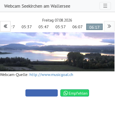
Toggl
☰
Webcam Seekirchen am Wallersee
Freitag 07.08.2026
05:27
05:37
05:47
05:57
06:07
06:17
Webcam-Quelle:
http://www.musicgoal.ch
Empfehlen