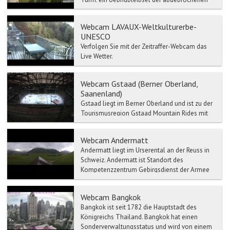
Mauritiuskirche aus der Zeit um 1500. Im
Engadiner Museum St....
Webcam LAVAUX-Weltkulturerbe-
UNESCO
Verfolgen Sie mit der Zeitraffer-Webcam das
Live Wetter.
Webcam Gstaad (Berner Oberland,
Saanenland)
Gstaad liegt im Berner Oberland und ist zu der
Tourismusregion Gstaad Mountain Rides mit
Zweisimmen, Saanen, Schönried etc.
verbunden.
Webcam Andermatt
Andermatt liegt im Urserental an der Reuss in
Schweiz. Andermatt ist Standort des
Kompetenzzentrum Gebirgsdienst der Armee
der Schweizer Armee. Der...
Webcam Bangkok
Bangkok ist seit 1782 die Hauptstadt des
Königreichs Thailand. Bangkok hat einen
Sonderverwaltungsstatus und wird von einem