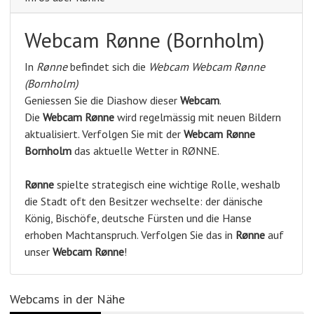
Webcam Rønne (Bornholm)
In
Rønne
befindet sich die
Webcam Webcam Rønne
(Bornholm)
Geniessen Sie die Diashow dieser
Webcam
.
Die
Webcam Rønne
wird regelmässig mit neuen Bildern
aktualisiert. Verfolgen Sie mit der
Webcam Rønne
Bornholm
das aktuelle Wetter in RØNNE.
Rønne
spielte strategisch eine wichtige Rolle, weshalb
die Stadt oft den Besitzer wechselte: der dänische
König, Bischöfe, deutsche Fürsten und die Hanse
erhoben Machtanspruch. Verfolgen Sie das in
Rønne
auf
unser
Webcam
Rønne
!
Webcams in der Nähe