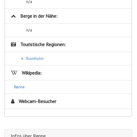
n/a
Berge in der Nähe:
n/a
Touristische Regionen:
Bornholm
Wikipedia:
Rønne
Webcam-Besucher
Infos über Rønne