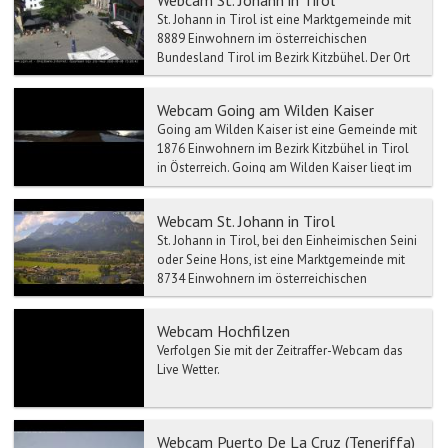
St. Johann in Tirol ist eine Marktgemeinde mit
8889 Einwohnern im österreichischen
Bundesland Tirol im Bezirk Kitzbühel. Der Ort
St. Johann in Tiro...
Webcam Going am Wilden Kaiser
Going am Wilden Kaiser ist eine Gemeinde mit
1876 Einwohnern im Bezirk Kitzbühel in Tirol
in Österreich. Going am Wilden Kaiser liegt im
Gerichtsbe...
Webcam St. Johann in Tirol
St. Johann in Tirol, bei den Einheimischen Seini
oder Seine Hons, ist eine Marktgemeinde mit
8734 Einwohnern im österreichischen
Bundesland Tirol i...
Webcam Hochfilzen
Verfolgen Sie mit der Zeitraffer-Webcam das
Live Wetter.
Webcam Puerto De La Cruz (Teneriffa)