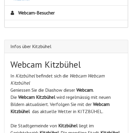
Webcam-Besucher
Infos über Kitzbühel
Webcam Kitzbühel
In
Kitzbühel
befindet sich die
Webcam Webcam
Kitzbühel
Geniessen Sie die Diashow dieser
Webcam
.
Die
Webcam Kitzbühel
wird regelmässig mit neuen
Bildern aktualisiert. Verfolgen Sie mit der
Webcam
Kitzbühel
das aktuelle Wetter in KITZBÜHEL.
Die Stadtgemeinde von
Kitzbühel
liegt im
Gerichtsbezirk
Kitzbühel
. Die mondäne Stadt
Kitzbühel