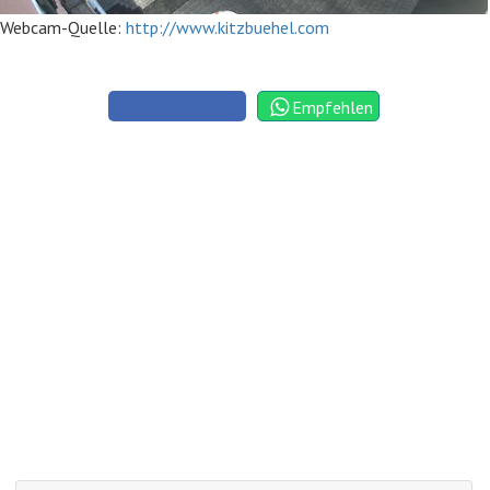
Webcam-Quelle:
http://www.kitzbuehel.com
Empfehlen