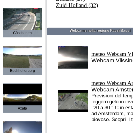
Zuid-Holland (32)
Webcams nella regione Paesi Bassi
Göschenen
meteo Webcam Vl
Webcam Vlissi
Buchholterberg
meteo Webcam A
Webcam Amste
Previsioni del tem
leggero gelo in inv
l'20 a 30 ° C in es
Axalp
ad Amsterdam, ma
piovoso. Scopri il 