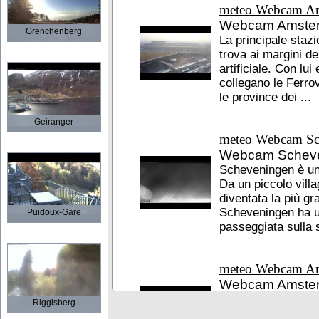
meteo Webcam A
Webcam Amste
Grenchenberg
La principale staz
trova ai margini d
artificiale. Con lui
collegano le Ferro
le province dei ...
Geiranger
meteo Webcam Sc
Webcam Schev
Scheveningen è un 
Da un piccolo vill
diventata la più gr
Scheveningen ha u
Puidoux-Gare
passeggiata sulla s
meteo Webcam A
Webcam Amste
Amsterdam è la cap
Riggisberg
città. Amsterdam h